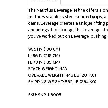
The Nautilus LeverageTM line offers a o
features stainless steel knurled grips, 
cams, Leverage creates a unique lifting
and integrated storage, the Leverage stre
you’ve worked out on Leverage, pushing a
W: 51 IN (130 CM)
L: 86 IN (218 CM)
H: 73 IN (185 CM)
STACK WEIGHT: N/A
OVERALL WEIGHT: 443 LB (201 KG)
SHIPPING WEIGHT: 582 LB (264 KG)
SKU: 9NP-L3005